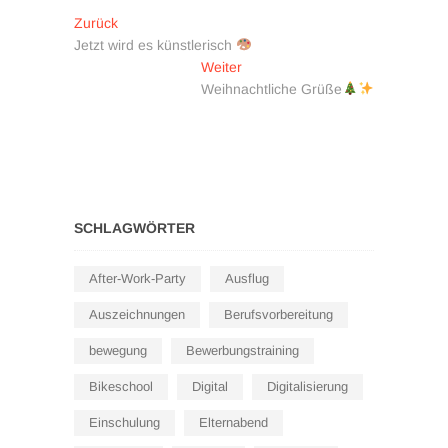
Beitragsnavigation
Vorheriger
Zurück
Beitrag:
Jetzt wird es künstlerisch
Nächster
Weiter
Beitrag:
Weihnachtliche Grüße
SCHLAGWÖRTER
After-Work-Party
Ausflug
Auszeichnungen
Berufsvorbereitung
bewegung
Bewerbungstraining
Bikeschool
Digital
Digitalisierung
Einschulung
Elternabend