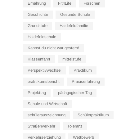
Ernährung
Fit4Life
Forschen
Geschichte
Gesunde Schule
Grundstufe
Haidefeldfamilie
Haidefeldschule
Kannst du nicht war gestern!
Klassenfahrt
mittelstufe
Perspektivwechsel
Praktikum
praktikumsbericht
Praxiserfahrung
Projekttag
pädagogischer Tag
Schule und Wirtschaft
schülerauszeichnung
Schülerpraktikum
Straßenverkehr
Toleranz
Verkehrserziehung
Wettbewerb