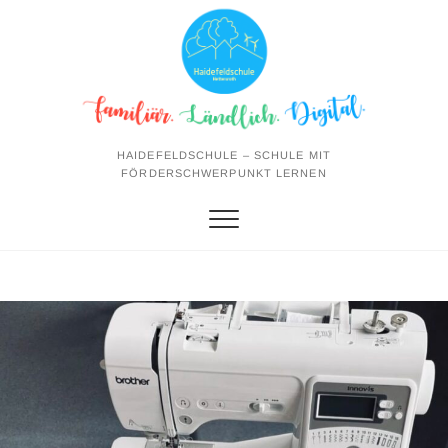
Skip
to
content
HAIDEFELDSCHULE – SCHULE MIT
FÖRDERSCHWERPUNKT LERNEN