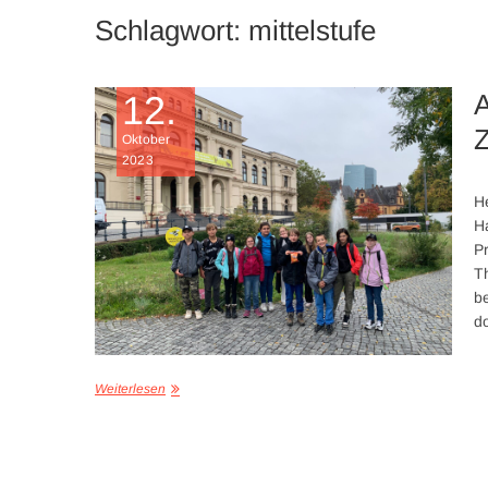
Schlagwort:
mittelstufe
12.
A
Oktober
2023
H
Ha
Pr
Th
b
d
Weiterlesen