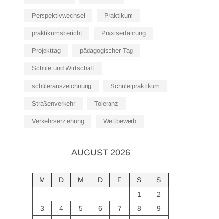
Perspektivwechsel
Praktikum
praktikumsbericht
Praxiserfahrung
Projekttag
pädagogischer Tag
Schule und Wirtschaft
schülerauszeichnung
Schülerpraktikum
Straßenverkehr
Toleranz
Verkehrserziehung
Wettbewerb
AUGUST 2026
M
D
M
D
F
S
S
1
2
3
4
5
6
7
8
9