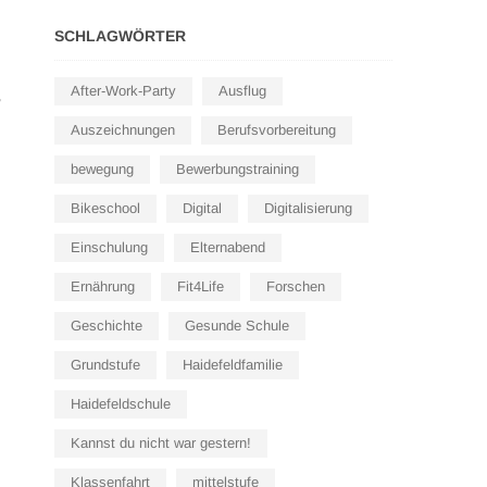
SCHLAGWÖRTER
After-Work-Party
Ausflug
r
Auszeichnungen
Berufsvorbereitung
bewegung
Bewerbungstraining
Bikeschool
Digital
Digitalisierung
Einschulung
Elternabend
Ernährung
Fit4Life
Forschen
Geschichte
Gesunde Schule
Grundstufe
Haidefeldfamilie
Haidefeldschule
Kannst du nicht war gestern!
Klassenfahrt
mittelstufe