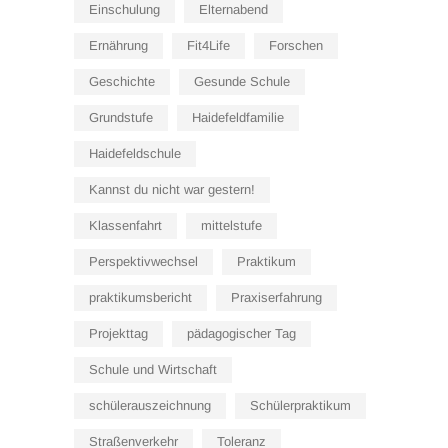
Einschulung
Elternabend
Ernährung
Fit4Life
Forschen
Geschichte
Gesunde Schule
Grundstufe
Haidefeldfamilie
Haidefeldschule
Kannst du nicht war gestern!
Klassenfahrt
mittelstufe
Perspektivwechsel
Praktikum
praktikumsbericht
Praxiserfahrung
Projekttag
pädagogischer Tag
Schule und Wirtschaft
schülerauszeichnung
Schülerpraktikum
Straßenverkehr
Toleranz