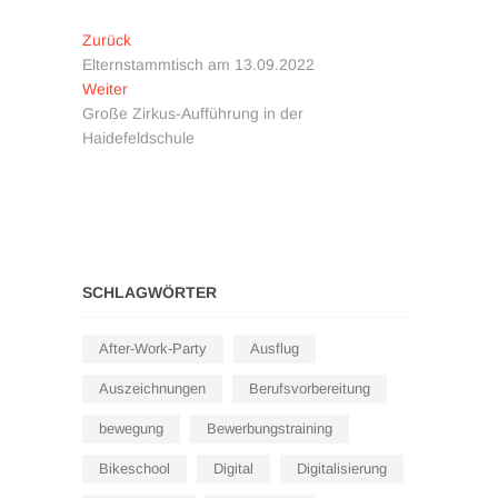
Beitragsnavigation
Vorheriger
Zurück
Beitrag:
Elternstammtisch am 13.09.2022
Nächster
Weiter
Beitrag:
Große Zirkus-Aufführung in der
Haidefeldschule
SCHLAGWÖRTER
After-Work-Party
Ausflug
Auszeichnungen
Berufsvorbereitung
bewegung
Bewerbungstraining
Bikeschool
Digital
Digitalisierung