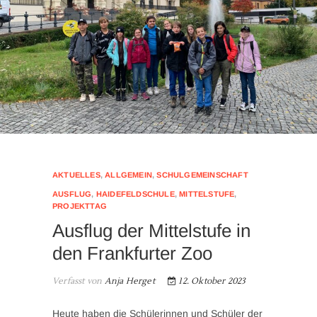
AKTUELLES
,
ALLGEMEIN
,
SCHULGEMEINSCHAFT
AUSFLUG
,
HAIDEFELDSCHULE
,
MITTELSTUFE
,
PROJEKTTAG
Ausflug der Mittelstufe in
den Frankfurter Zoo
Verfasst von
Anja Herget
12. Oktober 2023
Heute haben die Schülerinnen und Schüler der