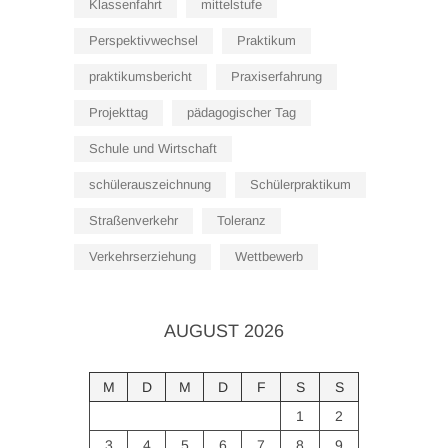
Klassenfahrt
mittelstufe
Perspektivwechsel
Praktikum
praktikumsbericht
Praxiserfahrung
Projekttag
pädagogischer Tag
Schule und Wirtschaft
schülerauszeichnung
Schülerpraktikum
Straßenverkehr
Toleranz
Verkehrserziehung
Wettbewerb
AUGUST 2026
M
D
M
D
F
S
S
1
2
3
4
5
6
7
8
9