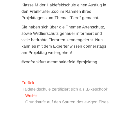
Klasse M der Haidefeldschule einen Ausflug in
den Frankfurter Zoo im Rahmen ihres
Projekttages zum Thema “Tiere“ gemacht.
Sie haben sich über die Themen Artenschutz,
sowie Wildtierschutz genauer informiert und
viele bedrohte Tierarten kennengelernt. Nun
kann es mit dem Expertenwissen donnerstags
am Projekttag weitergehen!
#zoofrankfurt #teamhaidefeld #projekttag
Beitragsnavigation
Vorheriger
Zurück
Beitrag:
Haidefeldschule zertifiziert sich als „Bikeschool“
Nächster
Weiter
Beitrag:
Grundstufe auf den Spuren des ewigen Eises