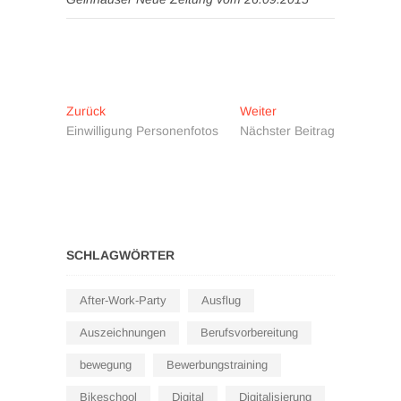
Beitragsnavigation
Vorheriger
Nächster
Zurück
Weiter
Beitrag:
Beitrag:
Einwilligung Personenfotos
Nächster Beitrag
SCHLAGWÖRTER
After-Work-Party
Ausflug
Auszeichnungen
Berufsvorbereitung
bewegung
Bewerbungstraining
Bikeschool
Digital
Digitalisierung