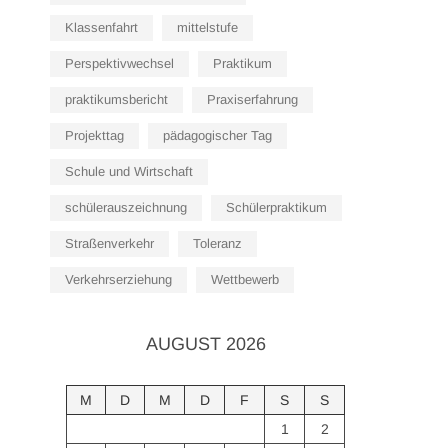
Klassenfahrt
mittelstufe
Perspektivwechsel
Praktikum
praktikumsbericht
Praxiserfahrung
Projekttag
pädagogischer Tag
Schule und Wirtschaft
schülerauszeichnung
Schülerpraktikum
Straßenverkehr
Toleranz
Verkehrserziehung
Wettbewerb
AUGUST 2026
M
D
M
D
F
S
S
1
2