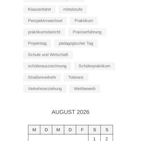
Klassenfahrt
mittelstufe
Perspektivwechsel
Praktikum
praktikumsbericht
Praxiserfahrung
Projekttag
pädagogischer Tag
Schule und Wirtschaft
schülerauszeichnung
Schülerpraktikum
Straßenverkehr
Toleranz
Verkehrserziehung
Wettbewerb
AUGUST 2026
M
D
M
D
F
S
S
1
2