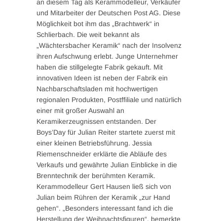
an diesem Tag als Kerammodelleur, Verkäufer
und Mitarbeiter der Deutschen Post AG. Diese
Möglichkeit bot ihm das „Brachtwerk“ in
Schlierbach. Die weit bekannt als
„Wächtersbacher Keramik“ nach der Insolvenz
ihren Aufschwung erlebt. Junge Unternehmer
haben die stillgelegte Fabrik gekauft. Mit
innovativen Ideen ist neben der Fabrik ein
Nachbarschaftsladen mit hochwertigen
regionalen Produkten, Postffiliale und natürlich
einer mit großer Auswahl an
Keramikerzeugnissen entstanden. Der
Boys’Day für Julian Reiter startete zuerst mit
einer kleinen Betriebsführung. Jessia
Riemenschneider erklärte die Abläufe des
Verkaufs und gewährte Julian Einblicke in die
Brenntechnik der berühmten Keramik.
Kerammodelleur Gert Hausen ließ sich von
Julian beim Rühren der Keramik „zur Hand
gehen“. „Besonders interessant fand ich die
Herstellung der Weihnachtsfiguren“, bemerkte