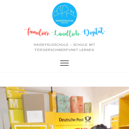
Skip
to
content
HAIDEFELDSCHULE – SCHULE MIT
FÖRDERSCHWERPUNKT LERNEN