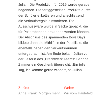
Julian. Die Produktion für 2019 wurde gerade
begonnen. Die fertiggestellten Produkte durfte
der Schüler etikettieren und anschließend in
die Verkaufsregale einsortieren. Die
Ausschussware wurde in Säcke gepackt, die
für Polterabenden erstanden werden können.
Der Abschluss des spannenden Boys‘Days
bildete dann die Mithilfe in der Postfiliale, die
ebenfalls neben den Verkaufsräumen
untergebracht ist. Am Ende bekam Julian von
der Leiterin des „Brachtwerk Teams“ Sabrina
Zimmer ein Geschenk überreicht. „Ein toller
Tag, ich komme gerne wieder“, so Julian.
Beitragsnavigation
Vorheriger
Nächster
Zurück
Weiter
Beitrag:
Beitrag:
Anne Frank. Morgen mehr.
Wir vom Haidefeld